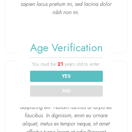
sapien lacus pretium mi, sed lacinia dolor
nibh non mi.
Cassie Carleton
Age Verification
You must be
21
years old to enter.
YES
NO
Lorem ipsum dolor sit amet, consectetur
adipiscing elit. Nullam facilisis at turpis eu
faucibus. In dignissim, enim eu ornare
aliquet, metus ex tempor neque, sit amet