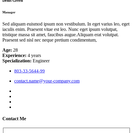
Denis Green
Manager
Sed aliquam euismod ipsum non vestibulum. In eget varius leo, eget
iaculis enim. Praesent vitae est leo. Nunc eget ipsum volutpat,
tristique massa sit amet, faucibus augue.Aliquam erat volutpat.
Praesent sed nisl nec neque pretium condimentum,
Age:
28
Experience:
4 years
Specialization:
Engineer
803-33-5644-99
contact.name@your-company.com
Contact Me