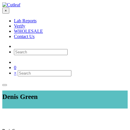
×
Lab Reports
Verify
WHOLESALE
Contact Us
0
×
Denis Green